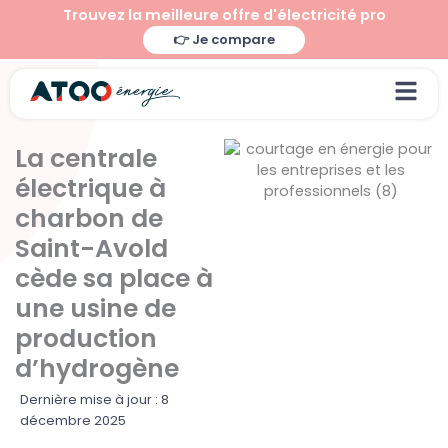
Aller
Trouvez la meilleure offre d'électricité pro
au
👉 Je compare
contenu
La centrale
électrique à
charbon de
Saint-Avold
cède sa place à
une usine de
production
d’hydrogène
Dernière mise à jour : 8
décembre 2025