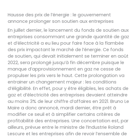
Hausse des prix de l’énergie : le gouvernement
annonce prolonger son soutien aux entreprises
En juillet dernier,
le lancement
du fonds de soutien aux
entreprises consommant une grande quantité de gaz
et d’électricité
a eu lieu pour faire face à la flambée
des prix impactant le marché de l’énergie. C
e fonds
de soutien,
qui
deva
it
initialement se terminer en août
2022, sera prolongé jusqu’à fin décembre
puisque
le
manque d’approvisionnement en gaz ne cesse de
propulser les prix vers le haut.
Cette prolongation va
entrainer
un changement majeur : les conditions
d’éligibilité. En effet, p
our y être éligibles,
les achats de
gaz et d’électricité des entreprises devaient atteindre
au moins 3% de leur
chiffre d’affaires en 2021
.
Bruno Le
Maire a donc annoncé, mardi dernier,
être prêt à
modifier ce seuil et à simplifier certains critères
de
profitabilité des entreprises. Une concertation
est, par
ailleurs, prévue entre le ministre de l’Industrie Roland
Lescure et les entreprises afin de revoir l’e
nsemble de