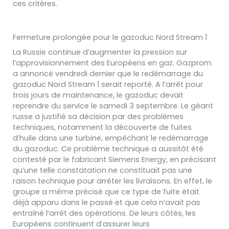
ces critères.
Fermeture prolongée pour le gazoduc Nord Stream 1
La Russie continue d’augmenter la pression sur
l’approvisionnement des Européens en gaz.
Gazprom
a annoncé vendredi dernier que le redémarrage du
gazoduc Nord Stream 1 serait reporté. A l’arrêt pour
trois jours de maintenance
, le gazoduc devait
reprendre du service le samedi 3 septembre
.
Le géant
russe
a justifié sa décision par des problèmes
techniques
, notamment la découverte de fuites
d’huile dans une turbine, empêchant le redémarrag
e
du gazoduc.
Ce problème technique a aussitôt été
contesté par le fabricant Siemens Energy, en précisant
qu’une telle constatation ne constitu
ait
pas
une
raison technique pour arrêter le
s livraisons
. En effet, le
groupe a même précisé que ce type de fuite était
déjà apparu dans le passé
et que cela n’avait pas
entraîné l’arrêt des opérations.
De leurs côtés, les
Européens continuent d’assurer leurs