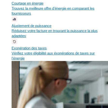
Courtage en énergie
Trouvez la meilleure offre d'énergie en comparant les
fournisseurs
Ajustement de puissance
Réduisez votre facture en trouvant la puissance la plus
adaptées
Exonération des taxes
Vérifiez votre éligibilité aux éxonérations de taxes sur
l'énergie