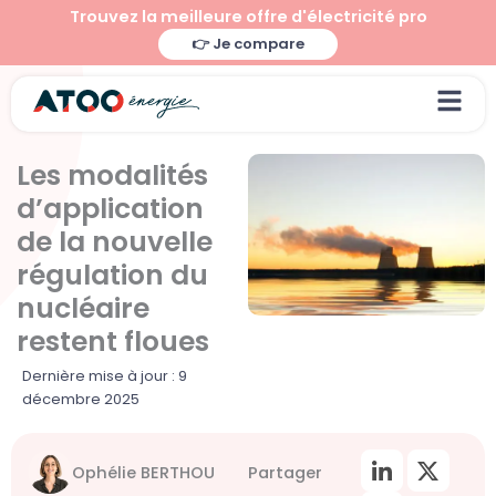
Aller
Trouvez la meilleure offre d'électricité pro
au
👉 Je compare
contenu
Les modalités
d’application
de la nouvelle
régulation du
nucléaire
restent floues
Dernière mise à jour : 9
décembre 2025
Ophélie BERTHOU
Partager