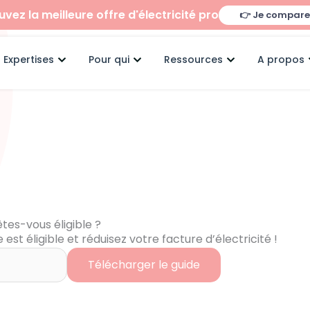
uvez la meilleure offre d'électricité pro
👉 Je compare
Ouvrir Expertises
Ouvrir Pour qui
Ouvrir Ressour
Expertises
Pour qui
Ressources
A propos
tes-vous éligible ?
 est éligible et réduisez votre facture d’électricité !