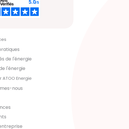
ces
pratiques
és de l'énergie
de l'énergie
r ATOO Energie
mmes-nous
ences
nts
'entreprise