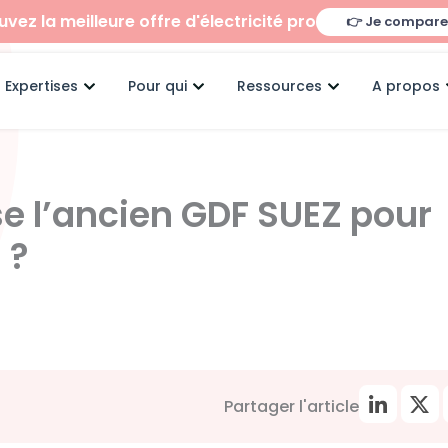
uvez la meilleure offre d'électricité pro
👉 Je compare
Ouvrir Expertises
Ouvrir Pour qui
Ouvrir Ressour
Expertises
Pour qui
Ressources
A propos
se l’ancien GDF SUEZ pour
 ?
Partager l'article