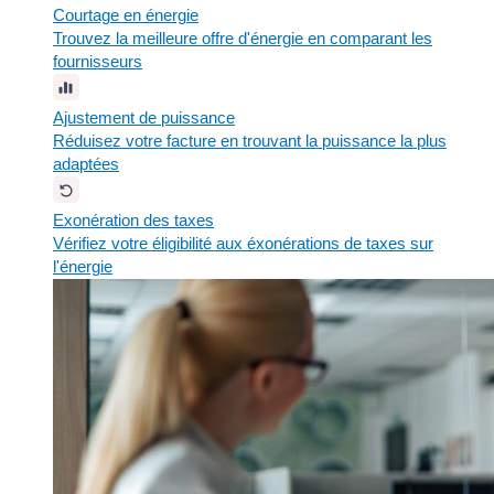
Courtage en énergie
Trouvez la meilleure offre d'énergie en comparant les
fournisseurs
Ajustement de puissance
Réduisez votre facture en trouvant la puissance la plus
adaptées
Exonération des taxes
Vérifiez votre éligibilité aux éxonérations de taxes sur
l'énergie