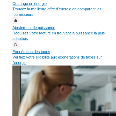
Courtage en énergie
Trouvez la meilleure offre d'énergie en comparant les
fournisseurs
Ajustement de puissance
Réduisez votre facture en trouvant la puissance la plus
adaptées
Exonération des taxes
Vérifiez votre éligibilité aux éxonérations de taxes sur
l'énergie