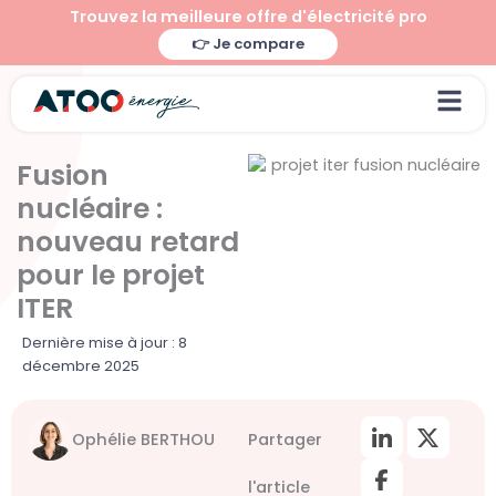
Aller
Trouvez la meilleure offre d'électricité pro
au
👉 Je compare
contenu
Fusion
nucléaire :
nouveau retard
pour le projet
ITER
Dernière mise à jour : 8
décembre 2025
Ophélie BERTHOU
Partager
l'article